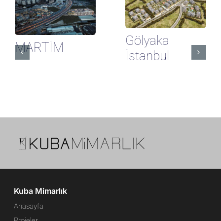
Gölyaka
MARTİM
İstanbul
Kuba Mimarlık
Anasayfa
Projeler