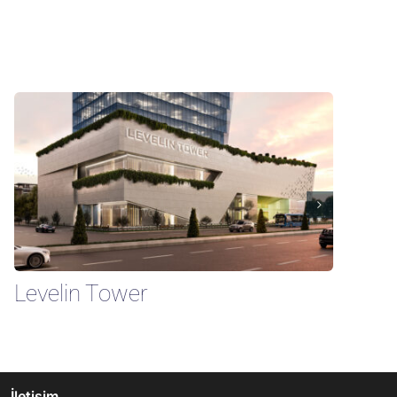
Levelin Tower
B
İletişim