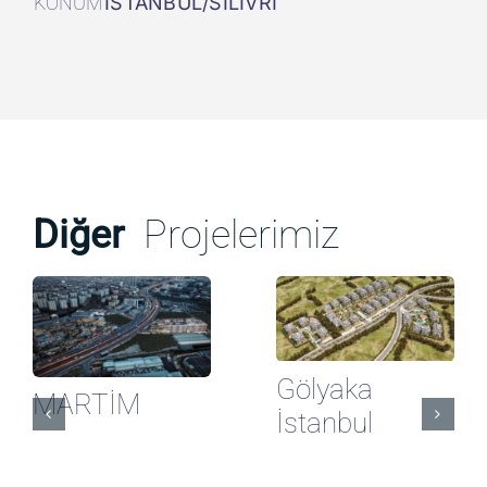
KONUM
İSTANBUL/SİLİVRİ
Diğer
Projelerimiz
Gölyaka
MARTİM
İstanbul