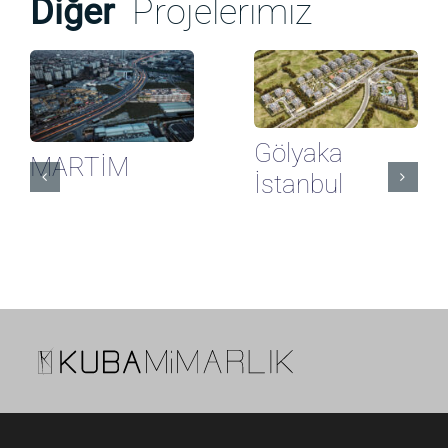
Diğer
Projelerimiz
Gölyaka
MARTİM
İstanbul