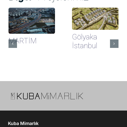
Gölyaka
MARTİM
İstanbul
Kuba Mimarlık