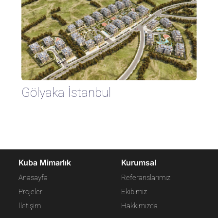
Gölyaka İstanbul
Kuba Mimarlık
Kurumsal
Anasayfa
Referanslarımız
Projeler
Ekibimiz
İletişim
Hakkımızda