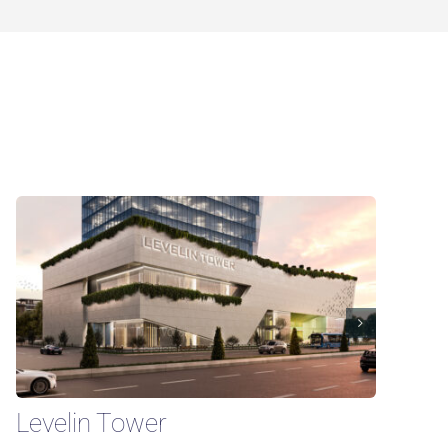
Levelin Tower
B