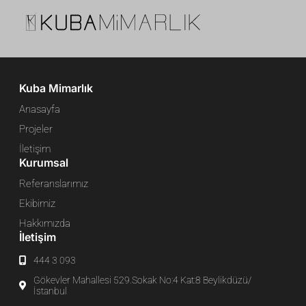
Kuba Mimarlık
Anasayfa
Projeler
İletişim
Kurumsal
Referanslarımız
Ekibimiz
Hakkımızda
İletişim
444 3 093
Gökevler Mahallesi 529.Sokak No:4 Kat:8 Beylikdüzü/
İstanbul