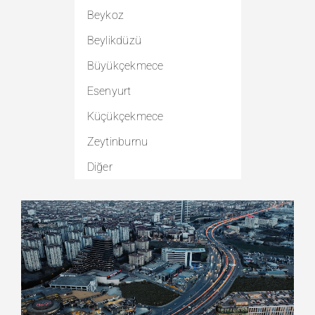
Beykoz
Rezidans
Beylikdüzü
Sanayi
Büyükçekmece
Ticari
Esenyurt
Villa
Küçükçekmece
Diğer
Zeytinburnu
Diğer