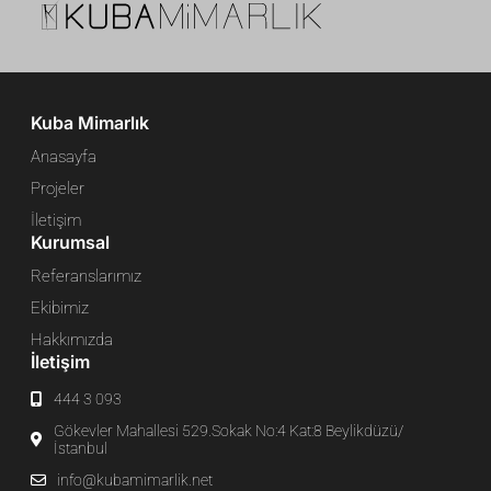
Kuba Mimarlık
Anasayfa
Projeler
İletişim
Kurumsal
Referanslarımız
Ekibimiz
Hakkımızda
İletişim
444 3 093
Gökevler Mahallesi 529.Sokak No:4 Kat:8 Beylikdüzü/
İstanbul
info@kubamimarlik.net