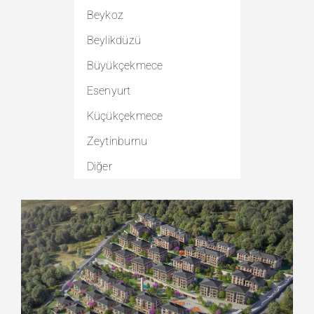
Beykoz
Rezidans
Beylikdüzü
Sanayi
Büyükçekmece
Ticari
Esenyurt
Villa
Küçükçekmece
Diğer
Zeytinburnu
Diğer