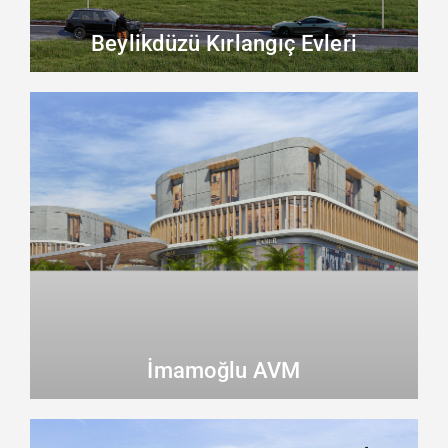
Beylikdüzü Kırlangıç Evleri
İmamoğlu AVM