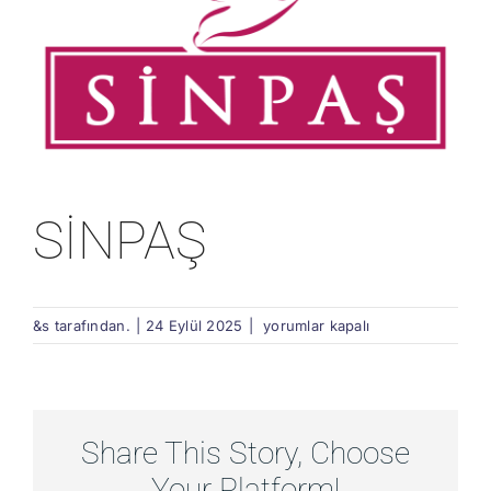
SİNPAŞ
SİNPAŞ
&s tarafından.
|
24 Eylül 2025
|
yorumlar kapalı
için
Share This Story, Choose
Your Platform!