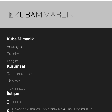
Kuba Mimarlık
Anasayfa
Projeler
İletişim
Kurumsal
Referanslarımız
Ekibimiz
Hakkımızda
İletişim
444 3 093
Gökevler Mahallesi 529.Sokak No:4 Kat:8 Beylikdüzü/