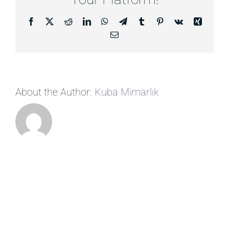
Facebook
X
Reddit
LinkedIn
WhatsApp
Telegram
Tumblr
Pinterest
Vk
Xing
E-
posta
About the Author:
Kuba Mimarlık