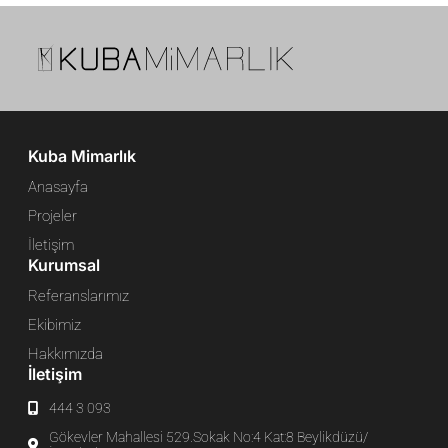
Kuba Mimarlık
Anasayfa
Projeler
İletişim
Kurumsal
Referanslarımız
Ekibimiz
Hakkımızda
İletişim
444 3 093
Gökevler Mahallesi 529.Sokak No:4 Kat:8 Beylikdüzü/