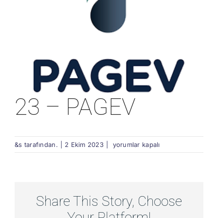
23 – PAGEV
23
&s tarafından.
|
2 Ekim 2023
|
yorumlar kapalı
–
PAGEV
için
Share This Story, Choose
Your Platform!