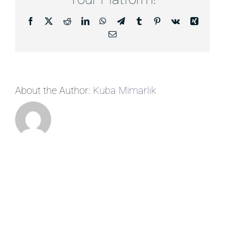
Facebook
X
Reddit
LinkedIn
WhatsApp
Telegram
Tumblr
Pinterest
Vk
Xing
E-
posta
About the Author:
Kuba Mimarlık