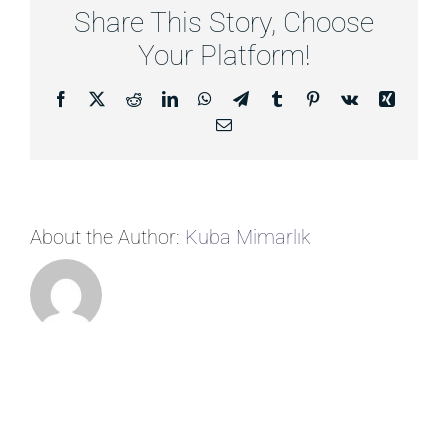
Share This Story, Choose
Your Platform!
Facebook
X
Reddit
LinkedIn
WhatsApp
Telegram
Tumblr
Pinterest
Vk
Xing
E-
posta
About the Author:
Kuba Mimarlık