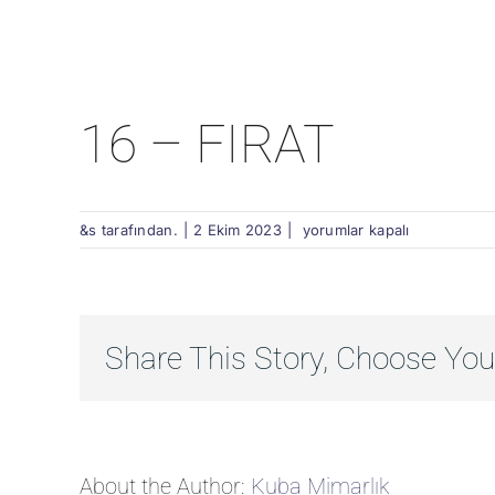
16 – FIRAT
16
&s tarafından.
|
2 Ekim 2023
|
yorumlar kapalı
–
FIRAT
için
Share This Story, Choose You
About the Author:
Kuba Mimarlık