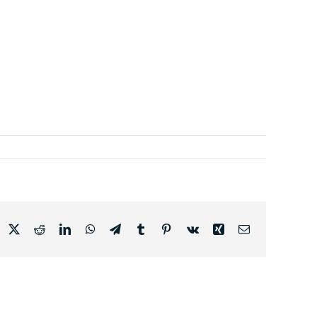
acebook
X
Reddit
LinkedIn
WhatsApp
Telegram
Tumblr
Pinterest
Vk
Xing
E-
posta